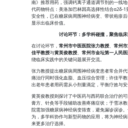
南》推荐用药，强调钙离子通道调节剂的一线地
代药物特点：美洛加巴林因高选择性结合α2δ-
安全性，已在糖尿病周围神经病变、带状疱疹后
显示出临床价值。
讨论环节：多学科碰撞，聚焦临床
在讨论环节，
常州市中医医院张力教授
、
常州市
佳平教授
与
黄英俊教授
、
常州市金坛第一人民医
绕临床实践中的关键问题展开交流。
张力教授提出糖尿病周围神经病变患者常合并代
痛治疗同时强化血脂、血压综合管理；许佳平教
出老年患者用药需从小剂量滴定，平衡疗效与安
黄英俊教授则探讨了中医药与西药联合治疗的可
膏方、针灸等手段辅助改善疼痛症状；于雪冰教
院需加强糖尿病神经病变筛查，避免漏诊误诊。
为，多学科协作与新型药物的应用，将为神经病
来更多治疗选择。