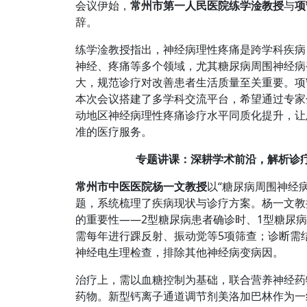
会议伊始，
常州市第一人民医院练学淦教授
与
项
辞。
练学淦教授指出，神经病理性疼痛是跨学科疾病
神经、疼痛等多个领域，尤其糖尿病周围神经病
大，规范诊疗对改善患者生活质量至关重要。项
本次会议搭建了多学科交流平台，希望通过专家
动地区神经病理性疼痛诊疗水平同质化提升，让
准的医疗服务。
专题讲课：深耕学术前沿，解析诊
常州市中医医院杨一文教授
以“糖尿病周围神经
题，系统梳理了疾病现状与诊疗方案。杨一文教
的重要性——2型糖尿病患者确诊时、1型糖尿病
需每年进行踝反射、振动觉等5项筛查；诊断需
神经电生理检查，排除其他神经病变病因。
治疗上，需以血糖控制为基础，联合营养神经药
药物。新型钙离子通道调节剂美洛加巴林作为一