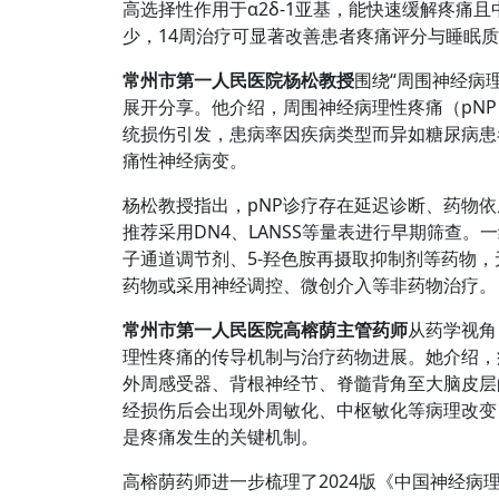
高选择性作用于α2δ-1亚基，能快速缓解疼痛
少，14周治疗可显著改善患者疼痛评分与睡眠
常州市第一人民医院杨松教授
围绕“周围神经病
展开分享。他介绍，周围神经病理性疼痛（pN
统损伤引发，患病率因疾病类型而异如糖尿病患
痛性神经病变。
杨松教授指出，pNP诊疗存在延迟诊断、药物
推荐采用DN4、LANSS等量表进行早期筛查。
子通道调节剂、5-羟色胺再摄取抑制剂等药物
药物或采用神经调控、微创介入等非药物治疗。
常州市第一人民医院高榕荫主管药师
从药学视角
理性疼痛的传导机制与治疗药物进展。她介绍，
外周感受器、背根神经节、脊髓背角至大脑皮层
经损伤后会出现外周敏化、中枢敏化等病理改变
是疼痛发生的关键机制。
高榕荫药师进一步梳理了2024版《中国神经病