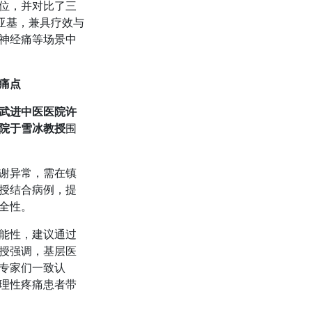
位，并对比了三
1亚基，兼具疗效与
神经痛等场景中
痛点
武进中医医院许
院于雪冰教授
围
谢异常，需在镇
授结合病例，提
全性。
能性，建议通过
授强调，基层医
专家们一致认
理性疼痛患者带