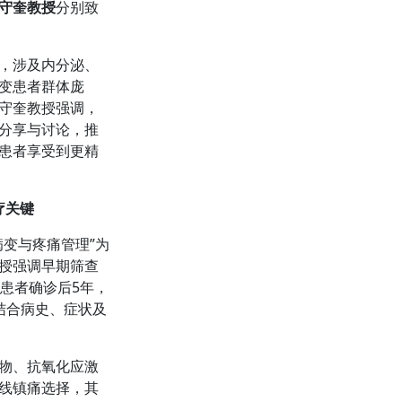
守奎教授
分别致
，涉及内分泌、
变患者群体庞
守奎教授强调，
分享与讨论，推
患者享受到更精
疗关键
病变与疼痛管理”为
授强调早期筛查
患者确诊后5年，
结合病史、症状及
物、抗氧化应激
线镇痛选择，其