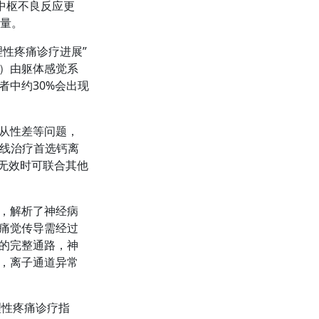
且中枢不良反应更
质量。
理性疼痛诊疗进展”
P）由躯体感觉系
者中约30%会出现
依从性差等问题，
一线治疗首选钙离
，无效时可联合其他
，解析了神经病
痛觉传导需经过
的完整通路，神
，离子通道异常
理性疼痛诊疗指