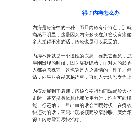
得了内痔怎么办
内痔是痔疮中的一种，而且内痔有个特点，那就
痛感不明显，这是因为内痔多长在肛管没有疼痛
多人觉得不疼的话，痔疮也是可以忍受的。
内痔本身就是一个慢性的疾病，要想它自愈，是
痔刚出现的时候，因为症状隐蔽，而对人的影响
人都会忽视它，这也算是人之常情的一种了。但
话，内痔只会越来越严重，直到人无法忍受为止
内痔发展到了后期，痔核会变得如同鸡蛋般大小
走时，甚至是身体其他部位用力时，均有可能脱
能自行还纳；一旦出血的话会呈喷射状，在痔核
快还纳的话，容易出现嵌顿而绞窄肿胀、糜烂坏
得了内痔需要尽快治疗。