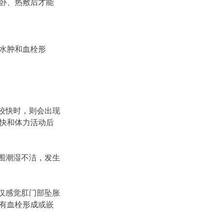
卧、热敷后才能
水肿和血栓形
展较快时，则会出现
快和体力活动后
周围潮湿不洁，发生
时仅感觉肛门部坠胀
有血栓形成或嵌