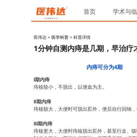
首页
学术与
医伟达 >
医学科普
> 科普详情
1分钟自测内痔是几期，早治疗
内痔可分为4期
Ⅰ期内痔
痔核较小，不脱出，以便血为主。
Ⅱ期内痔
痔核较大，大便时可脱出肛外，便后自行回纳，
Ⅲ期内痔
痔核更大，大便时痔核脱出肛外，甚至行走、咳