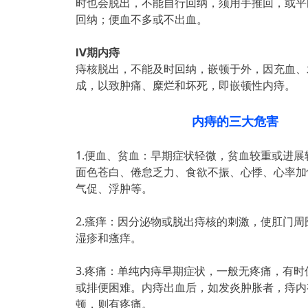
时也会脱出，不能自行回纳，须用手推回，或平
回纳；便血不多或不出血。
Ⅳ期内痔
痔核脱出，不能及时回纳，嵌顿于外，因充血、
成，以致肿痛、糜烂和坏死，即嵌顿性内痔。
内痔的三大危害
1.便血、贫血：早期症状轻微，贫血较重或进
面色苍白、倦怠乏力、食欲不振、心悸、心率加
气促、浮肿等。
2.瘙痒：因分泌物或脱出痔核的刺激，使肛门
湿疹和瘙痒。
3.疼痛：单纯内痔早期症状，一般无疼痛，有
或排便困难。内痔出血后，如发炎肿胀者，痔内
顿，则有疼痛。