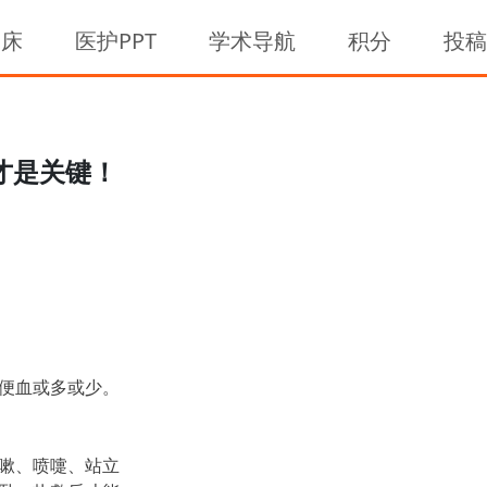
临床
医护PPT
学术导航
积分
投
才是关键！
便血或多或少。
嗽、喷嚏、站立